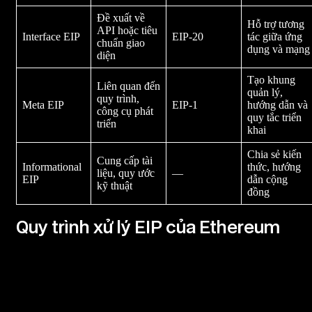
Đề xuất về
Hỗ trợ tương
API hoặc tiêu
Interface EIP
EIP-20
tác giữa ứng
chuẩn giao
dụng và mạng
diện
Tạo khung
Liên quan đến
quản lý,
quy trình,
Meta EIP
EIP-1
hướng dẫn và
công cụ phát
quy tắc triển
triển
khai
Chia sẻ kiến
Cung cấp tài
Informational
thức, hướng
liệu, quy ước
—
EIP
dẫn cộng
kỹ thuật
đồng
Quy trình xử lý EIP của Ethereum