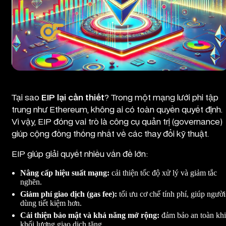
Tầm quan trọng của EIP đối với mạng Ethereum
Tại sao
EIP lại cần thiết
? Trong một mạng lưới phi tập
trung như Ethereum, không ai có toàn quyền quyết định.
Vì vậy, EIP đóng vai trò là công cụ quản trị (governance)
giúp cộng đồng thống nhất về các thay đổi kỹ thuật.
EIP giúp giải quyết nhiều vấn đề lớn:
Nâng cấp hiệu suất mạng:
cải thiện tốc độ xử lý và giảm tắc
nghẽn.
Giảm phí giao dịch (gas fee):
tối ưu cơ chế tính phí, giúp người
dùng tiết kiệm hơn.
Cải thiện bảo mật và khả năng mở rộng:
đảm bảo an toàn khi
khối lượng giao dịch tăng.