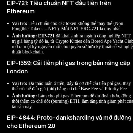
EIP-721: Tiêu chuẩn NFT đầu tiên trên
Ethereum
Vai trò:
Tiêu chuẩn cho các token không thể thay thế (Non-
Fungible Tokens – NFT). Mỗi NFT ERC-721 là duy nhất.
Ảnh hưởng:
EIP-721
đã khai sinh ra ngành công nghiệp NFT
trị giá hàng tỷ đô la, từ Crypto Kitties đến Bored Ape Yacht Club
mở ra một kỷ nguyên mới cho quyền sở hữu kỹ thuật số và nghệ
thuật blockchain.
EIP-1559: Cải tiến phí gas trong bản nâng cấp
London
Vai trò:
Đã thảo luận ở trên, đây là cơ chế cải tiến phí gas, thay
thế cơ chế đấu giá (bid) bằng cơ chế Base Fee và Priority Fee.
Ảnh hưởng:
Làm cho phí gas Ethereum dễ dự đoán hơn, đồng
thời thêm cơ chế đốt (burning) ETH, làm tăng tính giảm phát củ
tài sản này.
EIP-4844: Proto-danksharding và mở đường
cho Ethereum 2.0