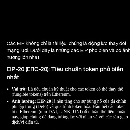
Một số EIP phổ biến và ảnh hưởng của chúng
Các EIP không chỉ là tài liệu; chúng là động lực thay đổi
mạng lưới. Dưới đây là những các EIP phổ biến và có ản
hưởng lớn nhất:
EIP-20 (ERC-20): Tiêu chuẩn token phổ biến
nhất
Vai trò:
Là tiêu chuẩn kỹ thuật cho các token có thể thay thế
(fungible tokens) trên Ethereum.
Ảnh hưởng:
EIP-20
là nền tảng cho sự bùng nổ của tài chính
phi tập trung (DeFi) và quá trình token hóa. Hầu hết các token
trên Ethereum (như DAI, LINK, UNI) đều tuân thủ tiêu chuẩn
này, giúp chúng dễ dàng tương tác với nhau và với các sàn giao
dịch/ví điện tử.