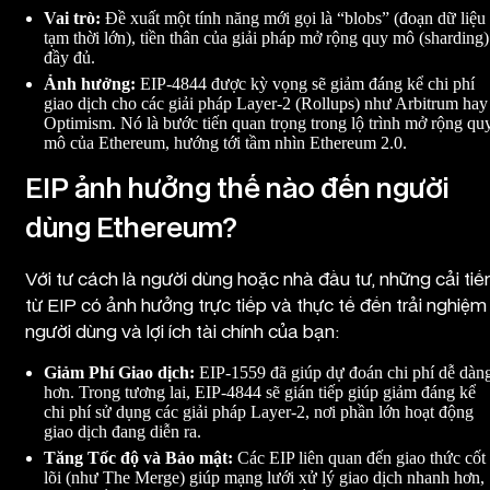
Vai trò:
Đề xuất một tính năng mới gọi là “blobs” (đoạn dữ liệu
tạm thời lớn), tiền thân của giải pháp mở rộng quy mô (sharding)
đầy đủ.
Ảnh hưởng:
EIP-4844 được kỳ vọng sẽ giảm đáng kể chi phí
giao dịch cho các giải pháp Layer-2 (Rollups) như Arbitrum hay
Optimism. Nó là bước tiến quan trọng trong lộ trình mở rộng qu
mô của Ethereum, hướng tới tầm nhìn Ethereum 2.0.
EIP ảnh hưởng thế nào đến người
dùng Ethereum?
Với tư cách là người dùng hoặc nhà đầu tư, những cải tiế
từ EIP có ảnh hưởng trực tiếp và thực tế đến trải nghiệm
người dùng và lợi ích tài chính của bạn:
Giảm Phí Giao dịch:
EIP-1559 đã giúp dự đoán chi phí dễ dàn
hơn. Trong tương lai, EIP-4844 sẽ gián tiếp giúp giảm đáng kể
chi phí sử dụng các giải pháp Layer-2, nơi phần lớn hoạt động
giao dịch đang diễn ra.
Tăng Tốc độ và Bảo mật:
Các EIP liên quan đến giao thức cốt
lõi (như The Merge) giúp mạng lưới xử lý giao dịch nhanh hơn,