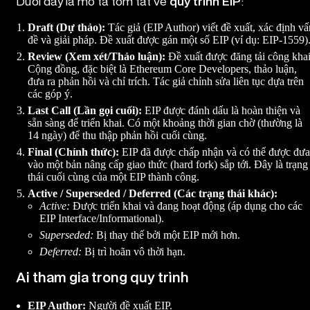
Dưới đây là mô tả tóm tắt về
quy trình EIP
:
Draft (Dự thảo):
Tác giả (EIP Author) viết đề xuất, xác định vấ
đề và giải pháp. Đề xuất được gán một số EIP (ví dụ: EIP-1559)
Review (Xem xét/Thảo luận):
Đề xuất được đăng tải công khai
Cộng đồng, đặc biệt là Ethereum Core Developers, thảo luận,
đưa ra phản hồi và chỉ trích. Tác giả chỉnh sửa liên tục dựa trên
các góp ý.
Last Call (Lần gọi cuối):
EIP được đánh dấu là hoàn thiện và
sẵn sàng để triển khai. Có một khoảng thời gian chờ (thường là
14 ngày) để thu thập phản hồi cuối cùng.
Final (Chính thức):
EIP đã được chấp nhận và có thể được đưa
vào một bản nâng cấp giao thức (hard fork) sắp tới. Đây là trạng
thái cuối cùng của một EIP thành công.
Active / Superseded / Deferred (Các trạng thái khác):
Active:
Được triển khai và đang hoạt động (áp dụng cho các
EIP Interface/Informational).
Superseded:
Bị thay thế bởi một EIP mới hơn.
Deferred:
Bị trì hoãn vô thời hạn.
Ai tham gia trong quy trình
EIP Author:
Người đề xuất EIP.