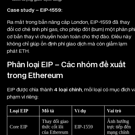
Case study – EIP-1559:
Ra mắt trong bản nâng cấp London, EIP-1559 đã thay
đổi cơ chế tính phí gas, cho phép đốt (burn) một phần ph
cơ bản thay vì chuyển hoàn toàn cho thợ đào. Điều này
không chỉ giúp ổn định phí giao dịch mà còn giảm lạm
phát ETH.
Phân loại EIP – Các nhóm đề xuất
trong Ethereum
EIP được chia thành
4 loại chính
, mỗi loại có mục đích v
phạm vi riêng:
Loại EIP
Mô tả
Ví dụ
Vai trò
Thay đổi giao
Ảnh hưởng
Core EIP
thức cốt lõi
EIP-1559
trực tiếp đến
của Ethereum
mạng chính