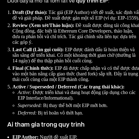
Dưới đây là mô tả tóm tắt về
quy trình EIP
:
Draft (Dự thảo):
Tác giả (EIP Author) viết đề xuất, xác định vấ
đề và giải pháp. Đề xuất được gán một số EIP (ví dụ: EIP-1559)
Review (Xem xét/Thảo luận):
Đề xuất được đăng tải công khai
Cộng đồng, đặc biệt là Ethereum Core Developers, thảo luận,
đưa ra phản hồi và chỉ trích. Tác giả chỉnh sửa liên tục dựa trên
các góp ý.
Last Call (Lần gọi cuối):
EIP được đánh dấu là hoàn thiện và
sẵn sàng để triển khai. Có một khoảng thời gian chờ (thường là
14 ngày) để thu thập phản hồi cuối cùng.
Final (Chính thức):
EIP đã được chấp nhận và có thể được đưa
vào một bản nâng cấp giao thức (hard fork) sắp tới. Đây là trạng
thái cuối cùng của một EIP thành công.
Active / Superseded / Deferred (Các trạng thái khác):
Active:
Được triển khai và đang hoạt động (áp dụng cho các
EIP Interface/Informational).
Superseded:
Bị thay thế bởi một EIP mới hơn.
Deferred:
Bị trì hoãn vô thời hạn.
Ai tham gia trong quy trình
EIP Author:
Người đề xuất EIP.