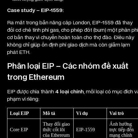
Case study – EIP-1559:
Ra mắt trong bản nâng cấp London, EIP-1559 đã thay
đổi cơ chế tính phí gas, cho phép đốt (burn) một phần ph
cơ bản thay vì chuyển hoàn toàn cho thợ đào. Điều này
không chỉ giúp ổn định phí giao dịch mà còn giảm lạm
phát ETH.
Phân loại EIP – Các nhóm đề xuất
trong Ethereum
EIP được chia thành
4 loại chính
, mỗi loại có mục đích v
phạm vi riêng:
Loại EIP
Mô tả
Ví dụ
Vai trò
Thay đổi giao
Ảnh hưởng
Core EIP
thức cốt lõi
EIP-1559
trực tiếp đến
của Ethereum
mạng chính