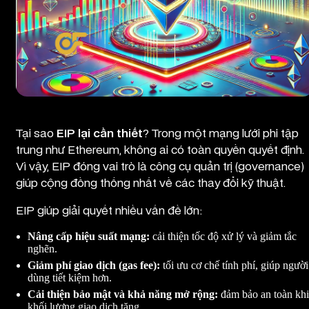
Tầm quan trọng của EIP đối với mạng Ethereum
Tại sao
EIP lại cần thiết
? Trong một mạng lưới phi tập
trung như Ethereum, không ai có toàn quyền quyết định.
Vì vậy, EIP đóng vai trò là công cụ quản trị (governance)
giúp cộng đồng thống nhất về các thay đổi kỹ thuật.
EIP giúp giải quyết nhiều vấn đề lớn:
Nâng cấp hiệu suất mạng:
cải thiện tốc độ xử lý và giảm tắc
nghẽn.
Giảm phí giao dịch (gas fee):
tối ưu cơ chế tính phí, giúp người
dùng tiết kiệm hơn.
Cải thiện bảo mật và khả năng mở rộng:
đảm bảo an toàn khi
khối lượng giao dịch tăng.