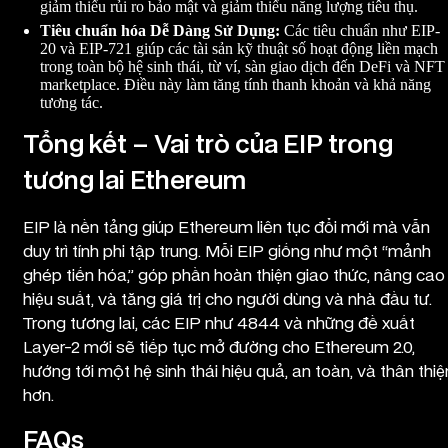
giảm thiểu rủi ro bảo mật và giảm thiểu năng lượng tiêu thụ.
Tiêu chuẩn hóa Dễ Dàng Sử Dụng:
Các tiêu chuẩn như EIP-
20 và EIP-721 giúp các tài sản kỹ thuật số hoạt động liền mạch
trong toàn bộ hệ sinh thái, từ ví, sàn giao dịch đến DeFi và NFT
marketplace. Điều này làm tăng tính thanh khoản và khả năng
tương tác.
Tổng kết – Vai trò của EIP trong
tương lai Ethereum
EIP là nền tảng giúp Ethereum liên tục đổi mới mà vẫn
duy trì tính phi tập trung. Mỗi EIP giống như một “mảnh
ghép tiến hóa,” góp phần hoàn thiện giao thức, nâng cao
hiệu suất, và tăng giá trị cho người dùng và nhà đầu tư.
Trong tương lai, các EIP như 4844 và những đề xuất
Layer-2 mới sẽ tiếp tục mở đường cho Ethereum 2.0,
hướng tới một hệ sinh thái hiệu quả, an toàn, và thân thiệ
hơn.
FAQs