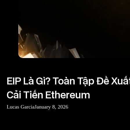
EIP là gì
EIP Là Gì? Toàn Tập Đề Xuấ
Cải Tiến Ethereum
Lucas Garcia
January 8, 2026