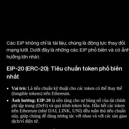
Một số EIP phổ biến và ảnh hưởng của chúng
Các EIP không chỉ là tài liệu; chúng là động lực thay đổi
mạng lưới. Dưới đây là những các EIP phổ biến và có ản
hưởng lớn nhất:
EIP-20 (ERC-20): Tiêu chuẩn token phổ biến
nhất
Vai trò:
Là tiêu chuẩn kỹ thuật cho các token có thể thay thế
(fungible tokens) trên Ethereum.
Ảnh hưởng:
EIP-20
là nền tảng cho sự bùng nổ của tài chính
phi tập trung (DeFi) và quá trình token hóa. Hầu hết các token
trên Ethereum (như DAI, LINK, UNI) đều tuân thủ tiêu chuẩn
này, giúp chúng dễ dàng tương tác với nhau và với các sàn giao
dịch/ví điện tử.