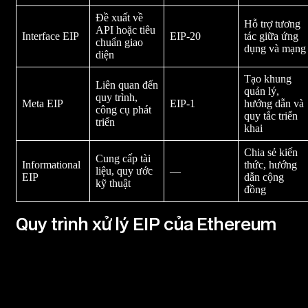
Đề xuất về
Hỗ trợ tương
API hoặc tiêu
Interface EIP
EIP-20
tác giữa ứng
chuẩn giao
dụng và mạng
diện
Tạo khung
Liên quan đến
quản lý,
quy trình,
Meta EIP
EIP-1
hướng dẫn và
công cụ phát
quy tắc triển
triển
khai
Chia sẻ kiến
Cung cấp tài
Informational
thức, hướng
liệu, quy ước
—
EIP
dẫn cộng
kỹ thuật
đồng
Quy trình xử lý EIP của Ethereum