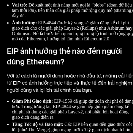
Vai trò:
Đề xuất một tính năng mới gọi là “blobs” (đoạn dữ liệu
tạm thời lớn), tiền thân của giải pháp mở rộng quy mô (sharding)
đầy đủ.
Ảnh hưởng:
EIP-4844 được kỳ vọng sẽ giảm đáng kể chi phí
giao dịch cho các giải pháp Layer-2 (Rollups) như Arbitrum hay
Optimism. Nó là bước tiến quan trọng trong lộ trình mở rộng qu
mô của Ethereum, hướng tới tầm nhìn Ethereum 2.0.
EIP ảnh hưởng thế nào đến người
dùng Ethereum?
Với tư cách là người dùng hoặc nhà đầu tư, những cải tiế
từ EIP có ảnh hưởng trực tiếp và thực tế đến trải nghiệm
người dùng và lợi ích tài chính của bạn:
Giảm Phí Giao dịch:
EIP-1559 đã giúp dự đoán chi phí dễ dàn
hơn. Trong tương lai, EIP-4844 sẽ gián tiếp giúp giảm đáng kể
chi phí sử dụng các giải pháp Layer-2, nơi phần lớn hoạt động
giao dịch đang diễn ra.
Tăng Tốc độ và Bảo mật:
Các EIP liên quan đến giao thức cốt
lõi (như The Merge) giúp mạng lưới xử lý giao dịch nhanh hơn,