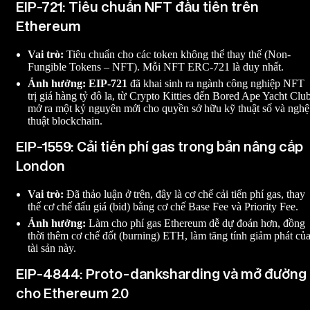
EIP-721: Tiêu chuẩn NFT đầu tiên trên
Ethereum
Vai trò:
Tiêu chuẩn cho các token không thể thay thế (Non-
Fungible Tokens – NFT). Mỗi NFT ERC-721 là duy nhất.
Ảnh hưởng:
EIP-721
đã khai sinh ra ngành công nghiệp NFT
trị giá hàng tỷ đô la, từ Crypto Kitties đến Bored Ape Yacht Club
mở ra một kỷ nguyên mới cho quyền sở hữu kỹ thuật số và nghệ
thuật blockchain.
EIP-1559: Cải tiến phí gas trong bản nâng cấp
London
Vai trò:
Đã thảo luận ở trên, đây là cơ chế cải tiến phí gas, thay
thế cơ chế đấu giá (bid) bằng cơ chế Base Fee và Priority Fee.
Ảnh hưởng:
Làm cho phí gas Ethereum dễ dự đoán hơn, đồng
thời thêm cơ chế đốt (burning) ETH, làm tăng tính giảm phát củ
tài sản này.
EIP-4844: Proto-danksharding và mở đường
cho Ethereum 2.0