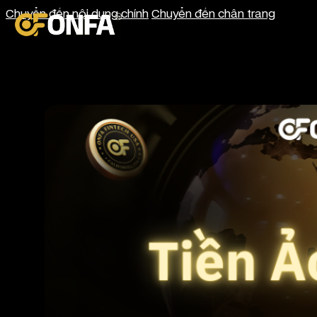
Chuyển đến nội dung chính
Chuyển đến chân trang