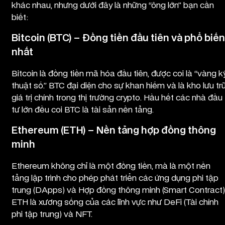
khác nhau, nhưng dưới đây là những “ông lớn” bạn cần
biết:
Bitcoin (BTC) – Đồng tiền đầu tiên và phổ biến
nhất
Bitcoin là đồng tiền mã hóa đầu tiên, được coi là “vàng k
thuật số.” BTC đại diện cho sự khan hiếm và là kho lưu tr
giá trị chính trong thị trường crypto. Hầu hết các nhà đầu
tư lớn đều coi BTC là tài sản nền tảng.
Ethereum (ETH) – Nền tảng hợp đồng thông
minh
Ethereum không chỉ là một đồng tiền, mà là một nền
tảng lập trình cho phép phát triển các ứng dụng phi tập
trung (DApps) và Hợp đồng thông minh (Smart Contract)
ETH là xương sống của các lĩnh vực như DeFi (Tài chính
phi tập trung) và NFT.