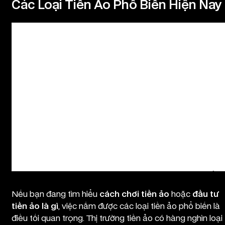
Các Loại Tiền Ảo Phổ Biến Hiện Nay
Các Loại Tiền Ảo 
Nếu bạn đang tìm hiểu
cách chơi tiền ảo
hoặc
đầu tư
tiền ảo là gì
, việc nắm được các loại tiền ảo phổ biến là
điều tối quan trọng. Thị trường tiền ảo có hàng nghìn loại