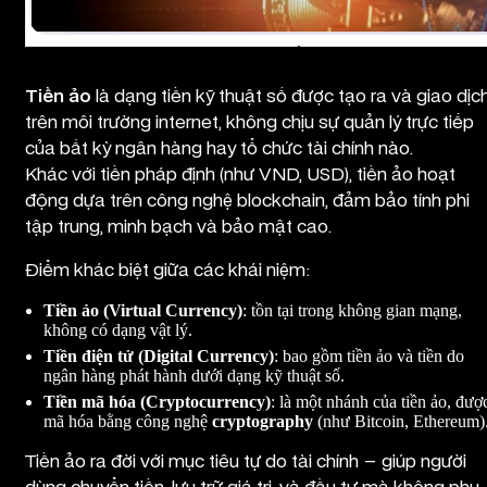
Tiền Ảo Là Gì? Giải Nghĩa Khá
Tiền ảo
là dạng tiền kỹ thuật số được tạo ra và giao dịc
trên môi trường internet, không chịu sự quản lý trực tiếp
của bất kỳ ngân hàng hay tổ chức tài chính nào.
Khác với tiền pháp định (như VND, USD), tiền ảo hoạt
động dựa trên công nghệ blockchain, đảm bảo tính phi
tập trung, minh bạch và bảo mật cao.
Điểm khác biệt giữa các khái niệm:
Tiền ảo (Virtual Currency)
: tồn tại trong không gian mạng,
không có dạng vật lý.
Tiền điện tử (Digital Currency)
: bao gồm tiền ảo và tiền do
ngân hàng phát hành dưới dạng kỹ thuật số.
Tiền mã hóa (Cryptocurrency)
: là một nhánh của tiền ảo, đượ
mã hóa bằng công nghệ
cryptography
(như Bitcoin, Ethereum)
Tiền ảo ra đời với mục tiêu tự do tài chính – giúp người