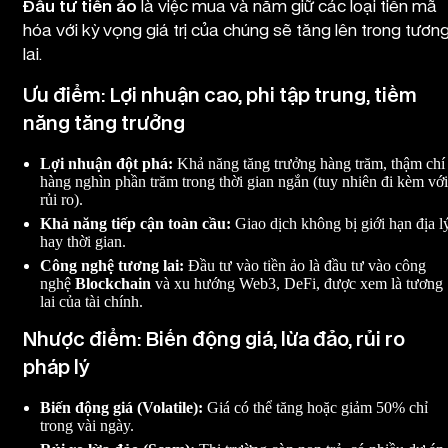
Đầu tư tiền ảo
là việc mua và nắm giữ các loại tiền mã
hóa với kỳ vọng giá trị của chúng sẽ tăng lên trong tươn
lai.
Ưu điểm: Lợi nhuận cao, phi tập trung, tiềm
năng tăng trưởng
Lợi nhuận đột phá:
Khả năng tăng trưởng hàng trăm, thậm chí
hàng nghìn phần trăm trong thời gian ngắn (tuy nhiên đi kèm với
rủi ro).
Khả năng tiếp cận toàn cầu:
Giao dịch không bị giới hạn địa l
hay thời gian.
Công nghệ tương lai:
Đầu tư vào tiền ảo là đầu tư vào công
nghệ
Blockchain
và xu hướng Web3, DeFi, được xem là tương
lai của tài chính.
Nhược điểm: Biến động giá, lừa đảo, rủi ro
pháp lý
Biến động giá (Volatile):
Giá có thể tăng hoặc giảm 50% chỉ
trong vài ngày.