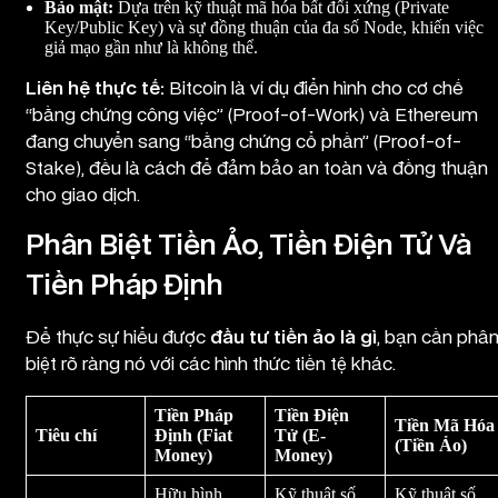
Bảo mật:
Dựa trên kỹ thuật mã hóa bất đối xứng (Private
Key/Public Key) và sự đồng thuận của đa số Node, khiến việc
giả mạo gần như là không thể.
Liên hệ thực tế:
Bitcoin là ví dụ điển hình cho cơ chế
“bằng chứng công việc” (Proof-of-Work) và Ethereum
đang chuyển sang “bằng chứng cổ phần” (Proof-of-
Stake), đều là cách để đảm bảo an toàn và đồng thuận
cho giao dịch.
Phân Biệt Tiền Ảo, Tiền Điện Tử Và
Tiền Pháp Định
Để thực sự hiểu được
đầu tư tiền ảo là gì
, bạn cần phâ
biệt rõ ràng nó với các hình thức tiền tệ khác.
Tiền Pháp
Tiền Điện
Tiền Mã Hóa
Tiêu chí
Định (Fiat
Tử (E-
(Tiền Ảo)
Money)
Money)
Hữu hình
Kỹ thuật số
Kỹ thuật số