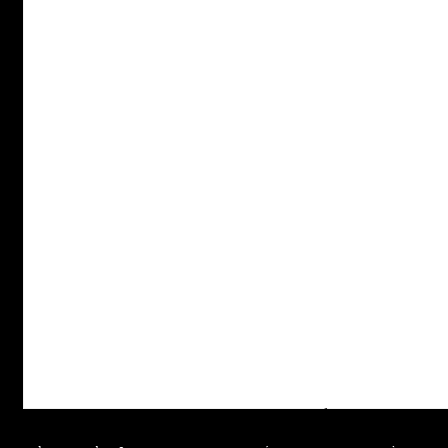
Đầu Tư Tiền Ảo Là Gì? Cơ Hội, 