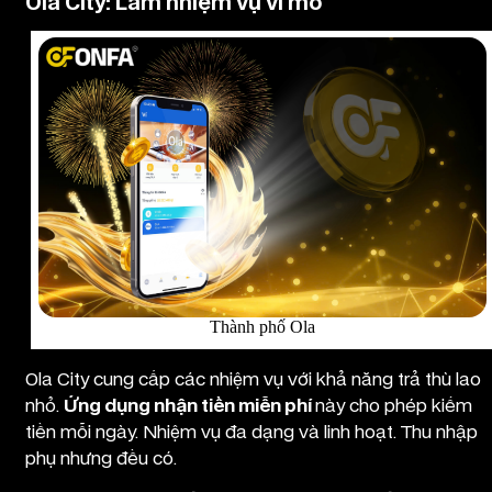
Ola City: Làm nhiệm vụ vi mô
Thành phố Ola
Ola City cung cấp các nhiệm vụ với khả năng trả thù lao
nhỏ.
Ứng dụng nhận tiền miễn phí
này cho phép kiếm
tiền mỗi ngày. Nhiệm vụ đa dạng và linh hoạt. Thu nhập
phụ nhưng đều có.