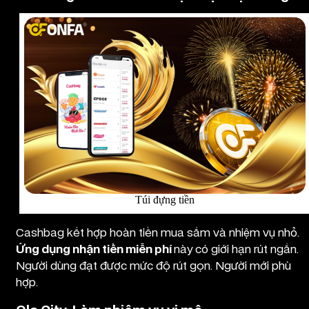
Túi đựng tiền
Cashbag kết hợp hoàn tiền mua sắm và nhiệm vụ nhỏ.
Ứng dụng nhận tiền miễn phí
này có giới hạn rút ngắn.
Người dùng đạt được mức độ rút gọn. Người mới phù
hợp.