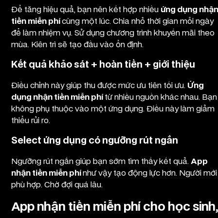
Để tăng hiệu quả, bạn nên kết hợp nhiều
ứng dụng nhậ
tiền miễn phí
cùng một lúc. Chia nhỏ thời gian mỗi ngày
để làm nhiệm vụ. Sử dụng chương trình khuyến mãi theo
mùa. Kiên trì sẽ tạo đầu vào ổn định.
Kết quả khảo sát + hoàn tiền + giới thiệu
Điều chỉnh này giúp thu được mức ưu tiên tối ưu.
Ứng
dụng nhận tiền miễn phí
từ nhiều nguồn khác nhau. Bạn
không phụ thuộc vào một ứng dụng. Điều này làm giảm
thiểu rủi ro.
Select ứng dụng có ngưỡng rút ngắn
Ngưỡng rút ngắn giúp bạn sớm tìm thấy kết quả.
App
nhận tiền miễn phí
như vậy tạo động lực hơn. Người mới
phù hợp. Chờ đợi quá lâu.
App nhận tiền miễn phí cho học sinh