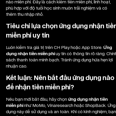
nào miễn phí. Đây là cách kiếm tiền miễn phí, linh hoạt,
phù hợp với độ tuổi học sinh muốn trải nghiệm và có
thêm thu nhập nhỏ.
Tiêu chí lựa chọn ứng dụng nhận tiề
miễn phí uy tín
Luôn kiểm tra giá trị trên CH Play hoặc App Store.
Ứng
dụng nhận tiền miễn phí
uy tín có thông tin rõ ràng. Chín
sách thanh toán minh bạch. Tránh ứng dụng hứa hẹn lợi
nhuận cao.
Kết luận: Nên bắt đầu ứng dụng nào
để nhận tiền miễn phí?
Nếu bạn mới bắt đầu, hãy chọn
ứng dụng nhận tiền
miễn phí
như MoMo, Vinaresearch hoặc ShopBack. Ứng
dụng này dễ sử dụng và an toàn. Khi có kinh nghiệm, bạn