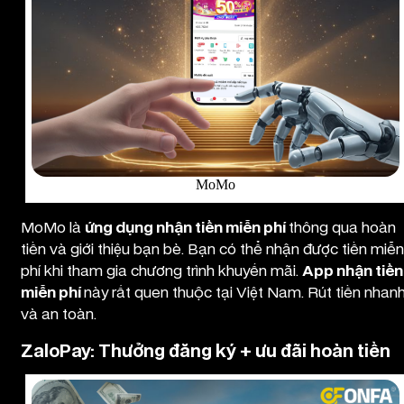
MoMo
MoMo là
ứng dụng nhận tiền miễn phí
thông qua hoàn
tiền và giới thiệu bạn bè. Bạn có thể nhận được tiền miễn
phí khi tham gia chương trình khuyến mãi.
App nhận tiền
miễn phí
này rất quen thuộc tại Việt Nam. Rút tiền nhan
và an toàn.
ZaloPay: Thưởng đăng ký + ưu đãi hoàn tiền