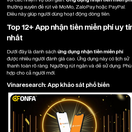
thường xuyên để rút về MoMo, ZaloPay hoặc PayPal.
Điều này giúp người dùng hoạt động dòng tiền.
Top 12+ App nhận tiền miễn phí uy tí
nhất
Dưới đây là danh sách
ứng dụng nhận tiền miễn phí
được nhiều người đánh giá cao. Ứng dụng này có lịch sử
thanh toán rõ ràng. Ngưỡng rút ngắn và dễ sử dụng. Phù
hợp cho cả người mới.
Vinaresearch: App khảo sát phổ biến