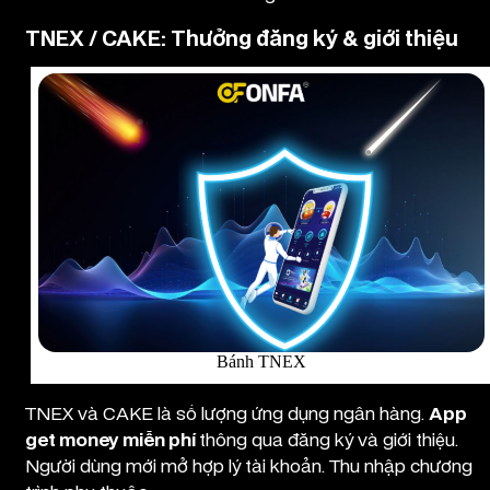
TNEX / CAKE: Thưởng đăng ký & giới thiệu
Bánh TNEX
TNEX và CAKE là số lượng ứng dụng ngân hàng.
App
get money miễn phí
thông qua đăng ký và giới thiệu.
Người dùng mới mở hợp lý tài khoản. Thu nhập chương