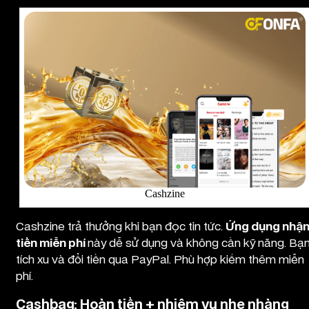
Cashzine
Cashzine trả thưởng khi bạn đọc tin tức.
Ứng dụng nhậ
tiền miễn phí
này dễ sử dụng và không cần kỹ năng. Bạ
tích xu và đổi tiền qua PayPal. Phù hợp kiếm thêm miễn
phí.
Cashbag: Hoàn tiền + nhiệm vụ nhẹ nhàng