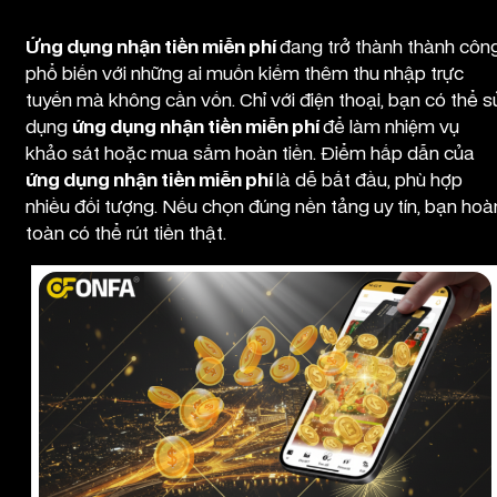
Ứng dụng nhận tiền miễn phí
đang trở thành thành côn
phổ biến với những ai muốn kiếm thêm thu nhập trực
tuyến mà không cần vốn. Chỉ với điện thoại, bạn có thể s
dụng
ứng dụng nhận tiền miễn phí
để làm nhiệm vụ
khảo sát hoặc mua sắm hoàn tiền. Điểm hấp dẫn của
ứng dụng nhận tiền miễn phí
là dễ bắt đầu, phù hợp
nhiều đối tượng. Nếu chọn đúng nền tảng uy tín, bạn hoà
toàn có thể rút tiền thật.