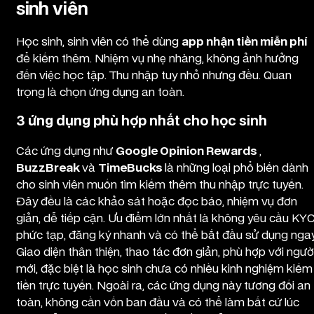
sinh viên
Học sinh, sinh viên có thể dùng
app nhận tiền miễn phí
để kiếm thêm. Nhiệm vụ nhẹ nhàng, không ảnh hưởng
đến việc học tập. Thu nhập tuy nhỏ nhưng đều. Quan
trọng là chọn ứng dụng an toàn.
3 ứng dụng phù hợp nhất cho học sinh
Các ứng dụng như
Google Opinion Rewards
,
BuzzBreak
và
TimeBucks
là những loại phổ biến dành
cho sinh viên muốn tìm kiếm thêm thu nhập trực tuyến.
Đây đều là các khảo sát hoặc đọc báo, nhiệm vụ đơn
giản, dễ tiếp cận. Ưu điểm lớn nhất là không yêu cầu KY
phức tạp, đăng ký nhanh và có thể bắt đầu sử dụng ngay
Giao diện thân thiện, thao tác đơn giản, phù hợp với ngườ
mới, đặc biệt là học sinh chưa có nhiều kinh nghiệm kiếm
tiền trực tuyến. Ngoài ra, các ứng dụng này tương đối an
toàn, không cần vốn ban đầu và có thể làm bất cứ lúc