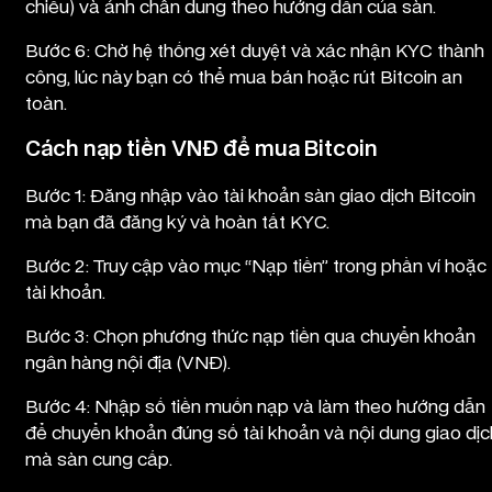
chiếu) và ảnh chân dung theo hướng dẫn của sàn.
Bước 6: Chờ hệ thống xét duyệt và xác nhận KYC thành
công, lúc này bạn có thể mua bán hoặc rút Bitcoin an
toàn.
Cách nạp tiền VNĐ để mua Bitcoin
Bước 1: Đăng nhập vào tài khoản sàn giao dịch Bitcoin
mà bạn đã đăng ký và hoàn tất KYC.
Bước 2: Truy cập vào mục “Nạp tiền” trong phần ví hoặc
tài khoản.
Bước 3: Chọn phương thức nạp tiền qua chuyển khoản
ngân hàng nội địa (VNĐ).
Bước 4: Nhập số tiền muốn nạp và làm theo hướng dẫn
để chuyển khoản đúng số tài khoản và nội dung giao dịc
mà sàn cung cấp.