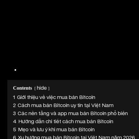
Contents
hide
1
Giới thiệu về việc mua bán Bitcoin
2
Cách mua bán Bitcoin uy tín tại Việt Nam
3
Các nền tảng và app mua bán Bitcoin phổ biến
4
Hướng dẫn chi tiết cách mua bán Bitcoin
5
Mẹo và lưu ý khi mua bán Bitcoin
6
Xu hướng mua bán Bitcoin tại Việt Nam năm 2026