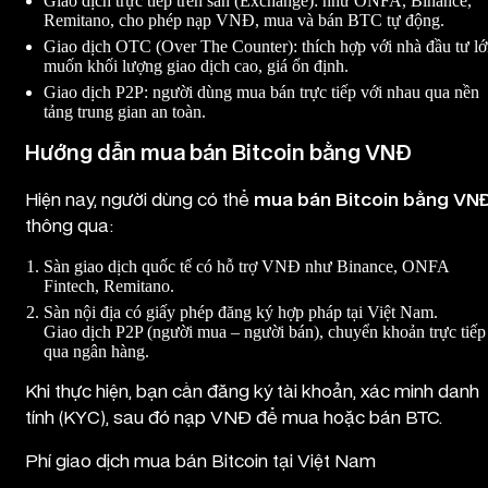
Giao dịch trực tiếp trên sàn (Exchange): như ONFA, Binance,
Remitano, cho phép nạp VNĐ, mua và bán BTC tự động.
Giao dịch OTC (Over The Counter): thích hợp với nhà đầu tư l
muốn khối lượng giao dịch cao, giá ổn định.
Giao dịch P2P: người dùng mua bán trực tiếp với nhau qua nền
tảng trung gian an toàn.
Hướng dẫn mua bán Bitcoin bằng VNĐ
Hiện nay, người dùng có thể
mua bán Bitcoin bằng VN
thông qua:
Sàn giao dịch quốc tế có hỗ trợ VNĐ như Binance, ONFA
Fintech, Remitano.
Sàn nội địa có giấy phép đăng ký hợp pháp tại Việt Nam.
Giao dịch P2P (người mua – người bán), chuyển khoản trực tiếp
qua ngân hàng.
Khi thực hiện, bạn cần đăng ký tài khoản, xác minh danh
tính (KYC), sau đó nạp VNĐ để mua hoặc bán BTC.
Phí giao dịch mua bán Bitcoin tại Việt Nam