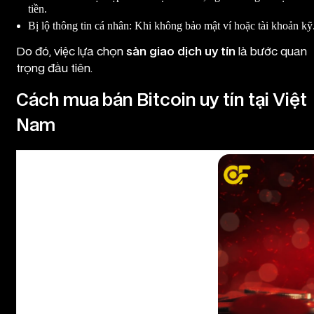
tiền.
Bị lộ thông tin cá nhân: Khi không bảo mật ví hoặc tài khoản kỹ
Do đó, việc lựa chọn
sàn giao dịch uy tín
là bước quan
trọng đầu tiên.
Cách mua bán Bitcoin uy tín tại Việt
Nam