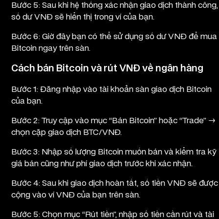
Bước 5: Sau khi hệ thống xác nhận giao dịch thành công,
số dư VNĐ sẽ hiển thị trong ví của bạn.
Bước 6: Giờ đây bạn có thể sử dụng số dư VNĐ để mua
Bitcoin ngay trên sàn.
Cách bán Bitcoin và rút VNĐ về ngân hàng
Bước 1: Đăng nhập vào tài khoản sàn giao dịch Bitcoin
của bạn.
Bước 2: Truy cập vào mục “Bán Bitcoin” hoặc “Trade” →
chọn cặp giao dịch BTC/VNĐ.
Bước 3: Nhập số lượng Bitcoin muốn bán và kiểm tra kỹ
giá bán cũng như phí giao dịch trước khi xác nhận.
Bước 4: Sau khi giao dịch hoàn tất, số tiền VNĐ sẽ được
cộng vào ví VNĐ của bạn trên sàn.
Bước 5: Chọn mục “Rút tiền”, nhập số tiền cần rút và tài