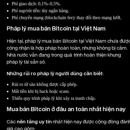
Phí giao dịch: 0,1%–0,5%.
Phí nạp/rút tiền: tùy ngân hàng.
Phí chuyển mạng (blockchain fee): thay đổi theo mạng lưới.
Pháp lý mua bán Bitcoin tại Việt Nam
Hiện tại, pháp lý mua bán Bitcoin tại Việt Nam chưa đượ
công nhận là hợp pháp hoàn toàn, nhưng không bị cấm.
Nhà nước vẫn đang trong quá trình hoàn thiện khung
pháp lý tài sản số.
Những rủi ro pháp lý người dùng cần biết
:
Rủi ro từ sàn không được cấp phép.
Mất tiền khi bị hack hoặc scam.
Thiếu quy trình pháp lý khi xảy ra tranh chấp.
Mua bán Bitcoin ở đâu an toàn nhất hiện nay
Các
nền tảng uy tín
nhất hiện nay được cộng đồng đán
giá cao gồm: